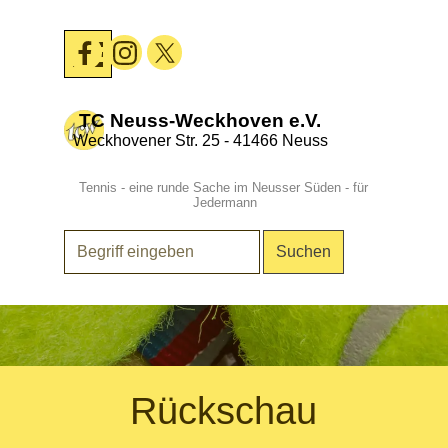
Direkt zum Seiteninhalt
Menü überspringen
TC Neuss-Weckhoven e.V.
Weckhovener Str. 25 - 41466 Neuss
Tennis - eine runde Sache im Neusser Süden - für 
Jedermann
Suchen
.
Rückschau